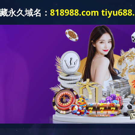
网站首页
关于我们
产品中心
案例展示
新
开云足球-开云(中国)