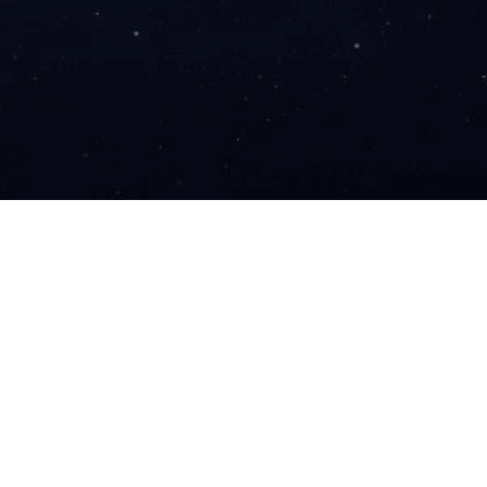
主页
>
产品中心
>
塑胶跑道
>
混合型塑胶跑道
>
2022-10-26